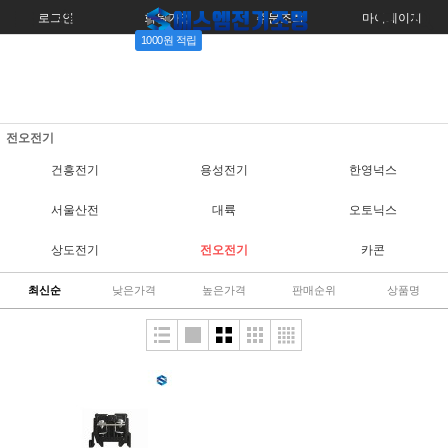
로그인
회원가입
주문조회
마이페이지
1000원 적립
전오전기
건흥전기
용성전기
한영넉스
서울산전
대륙
오토닉스
상도전기
전오전기
카콘
최신순
낮은가격
높은가격
판매순위
상품명