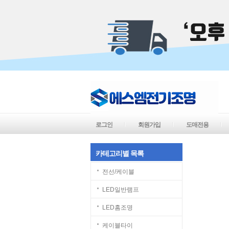
로그인
회원가입
도매전용
카테고리별 목록
전선/케이블
LED일반램프
LED홈조명
케이블타이