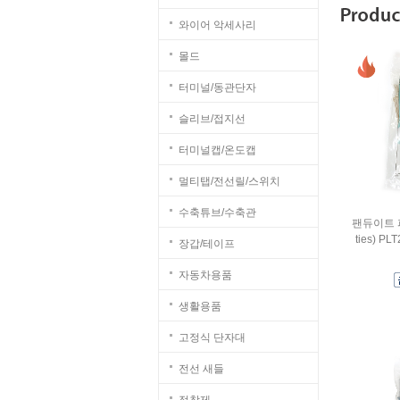
와이어 악세사리
몰드
터미널/동관단자
슬리브/접지선
터미널캡/온도캡
멀티탭/전선릴/스위치
수축튜브/수축관
팬듀이트 피
ties) PL
장갑/테이프
자동차용품
생활용품
고정식 단자대
전선 새들