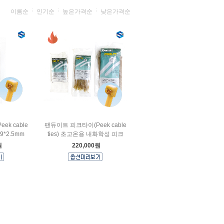
이름순
인기순
높은가격순
낮은가격순
k cable
팬듀이트 피크타이(Peek cable
99*2.5mm
ties) 초고온용 내화학성 피크
원
220,000원