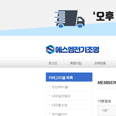
로그인
회원가입
도매전용
카테고리별 목록
MEMBE
전선/케이블
LED일반램프
기본정보
LED홈조명
이름
*
케이블타이