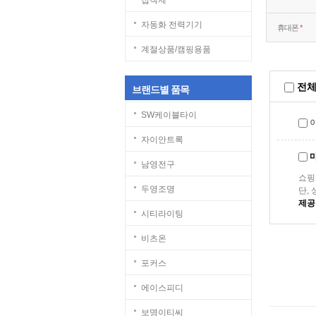
접착제
자동화 전력기기
휴대폰
*
계절상품/캠핑용품
전체
브랜드별 품목
SW케이블타이
자이안트록
남영전구
쇼핑
두영조명
단,
제공
시티라이팅
비츠온
포커스
에이스피디
보명이티씨