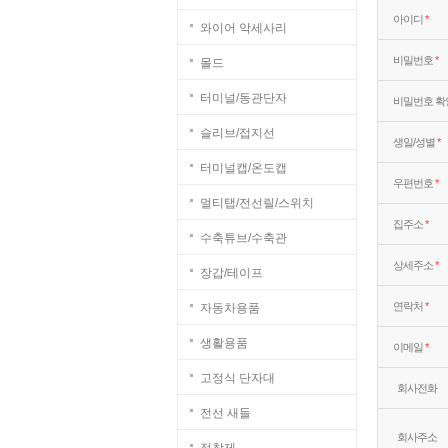
아이디
*
와이어 악세사리
비밀번호
*
몰드
터미널/동관단자
비밀번호 확
슬리브/접지선
생일/성별
*
터미널캡/온도캡
우편번호
*
멀티탭/전선릴/스위치
집주소
*
수축튜브/수축관
상세주소
*
장갑/테이프
연락처
*
자동차용품
생활용품
이메일
*
고정식 단자대
회사전화
전선 새들
회사주소