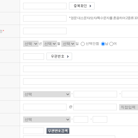
* 영문 대소문자/숫자/특수문자를 혼용하여 2종류 10~1
인
*
년
월
일
선택안함
남
여
-
-
@
-
-