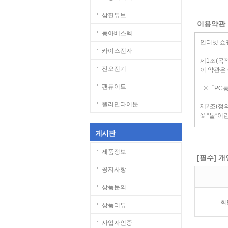
삼진튜브
이용약관
동아베스텍
카이스전자
전오전기
팬듀이트
헬러만타이툰
게시판
제품정보
[필수] 
공지사항
상품문의
회
상품리뷰
사업자인증