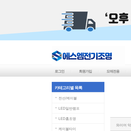
로그인
회원가입
도매전용
카테고리별 목록
전선/케이블
LED일반램프
LED홈조명
와이어 
케이블타이