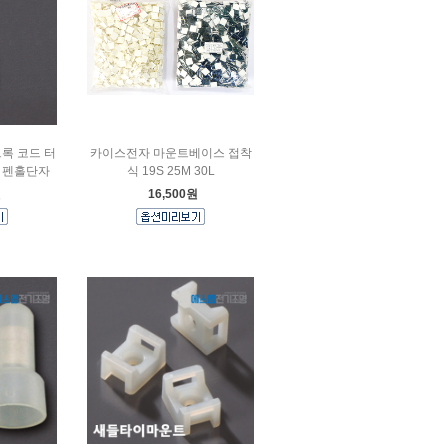
록 코드 터
카이스전자 마운트베이스 접착
 펜홀단자
식 19S 25M 30L
원
16,500원