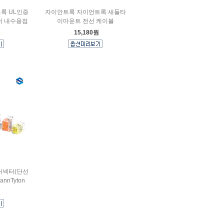
록 UL인증
자이안트록 자이언트록 새들타
터 내수용접
이마운트 전선 케이블
15,180원
커넥터(단선
annTyton
원