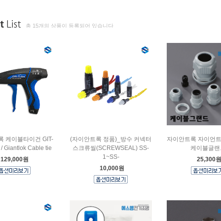
총 15개의 상품이 등록되어 있습니다
 케이블타이건 GIT-
(자이안트록 정품)_방수 커넥터
자이안트록 자이언트
/ Giantlok Cable tie
스크류씰(SCREWSEAL) SS-
케이블글랜
1~SS-
129,000원
25,300
10,000원