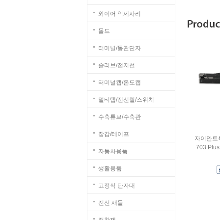
와이어 악세사리
몰드
터미널/동관단자
슬리브/접지선
터미널캡/온도캡
멀티탭/전선릴/스위치
수축튜브/수축관
장갑/테이프
자이안트록
703 Plus 
자동차용품
생활용품
고정식 단자대
전선 새들