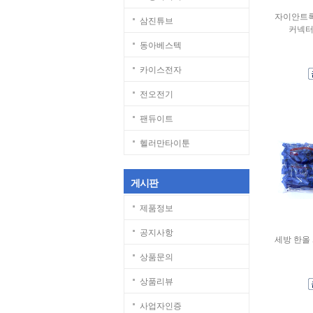
자이안트록
삼진튜브
커넥터
동아베스텍
카이스전자
전오전기
팬듀이트
헬러만타이툰
게시판
제품정보
공지사항
세방 한올
상품문의
상품리뷰
사업자인증