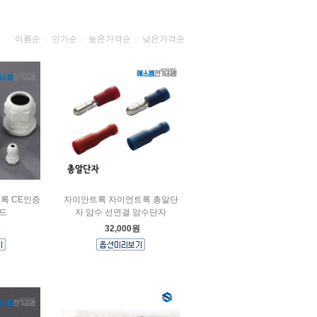
이름순
인기순
높은가격순
낮은가격순
록 CE인증
자이안트록 자이언트록 총알단
드
자 암수 선연결 암수단자
원
32,000원