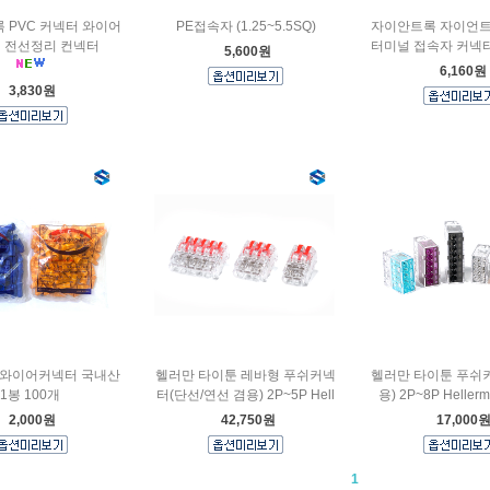
 PVC 커넥터 와이어
PE접속자 (1.25~5.5SQ)
자이안트록 자이언트
 전선정리 컨넥터
터미널 접속자 커넥
5,600원
6,160원
3,830원
 와이어커넥터 국내산
헬러만 타이툰 레바형 푸쉬커넥
헬러만 타이툰 푸쉬
1봉 100개
터(단선/연선 겸용) 2P~5P Hell
용) 2P~8P Hellerm
2,000원
42,750원
17,000
1