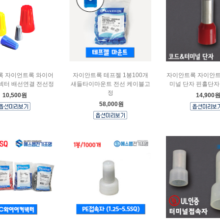
록 자이언트록 와이어
자이안트록 테프젤 1봉100개
자이안트록 자이안트
넥터 배선연결 전선정
새들타이마운트 전선 케이블고
미널 단자 핀홀단자
정
10,500원
14,900
58,000원