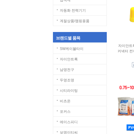
접착제
자동화 전력기기
계절상품/캠핑용품
브랜드별 품목
자이안트
SW케이블타이
커넥터 컨
자이안트록
남영전구
두영조명
시티라이팅
비츠온
포커스
에이스피디
보명이티씨