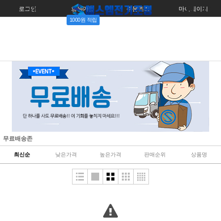
로그인
회원가입
주문조회
마이페이지
1000원 적립
무료배송존
최신순
낮은가격
높은가격
판매순위
상품명